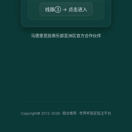
线路③ → 点击进入
马德里竞技俱乐部亚洲区官方合作伙伴
Copyright© 2012-2026 · 稳台推荐 · 世界杯指定投注平台